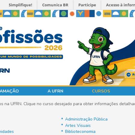
Simplifique!
Comunica BR
Participe
Acesso à info
AMAÇÃO
A UFRN
CURSOS
os na UFRN. Clique no curso desejado para obter informações detalha
Administração Pública
Artes Visuais
nidades
Biblioteconomia