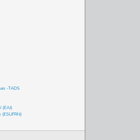
emas -TADS
í (EAJ)
e (ESUFRN)